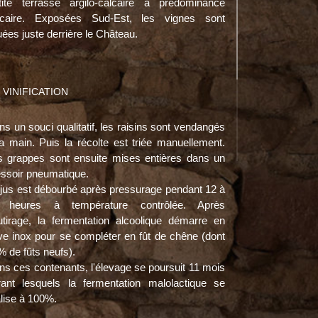
tite terrasse argilo-calcaire à prédominance
lcaire. Exposées Sud-Est, les vignes sont
uées juste derrière le Château.
VINIFICATION
s un souci qualitatif, les raisins sont vendangés
la main. Puis la récolte est triée manuellement.
s grappes sont ensuite mises entières dans un
essoir pneumatique.
 jus est débourbé après pressurage pendant 12 à
 heures à température contrôlée. Après
utirage, la fermentation alcoolique démarre en
ve inox pour se compléter en fût de chêne (dont
 de fûts neufs).
ns ces contenants, l'élevage se poursuit 11 mois
rant lesquels la fermentation malolactique se
lise à 100%.