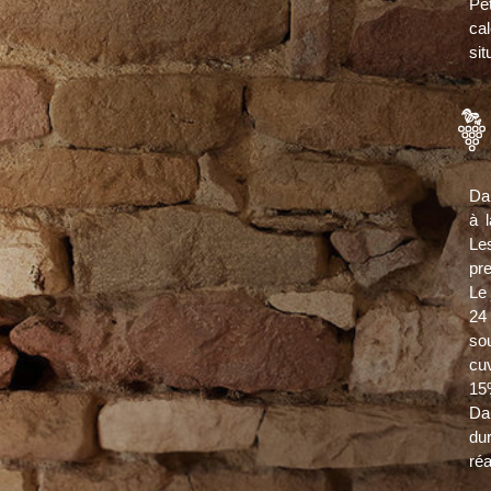
Pe
ca
sit
Dan
à 
Le
pr
Le
24
so
cu
15%
Da
du
réa