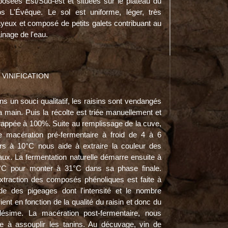
posées Est/Sud-est et situées sur le plateau du
os L'Évêque. Le sol est uniforme, léger, très
ayeux et composé de petits galets contribuant au
inage de l'eau.
VINIFICATION
s un souci qualitatif, les raisins sont vendangés
a main. Puis la récolte est triée manuellement et
rappée à 100%. Suite au remplissage de la cuve,
e macération pré-fermentaire à froid de 4 à 6
urs à 10°C nous aide à extraire la couleur des
aux. La fermentation naturelle démarre ensuite à
°C pour monter à 31°C dans sa phase finale.
extraction des composés phénoliques est faite à
aide des pigeages dont l'intensité et le nombre
ient en fonction de la qualité du raisin et donc du
llésime. La macération post-fermentaire, nous
de à assouplir les tanins. Au décuvage, vin de