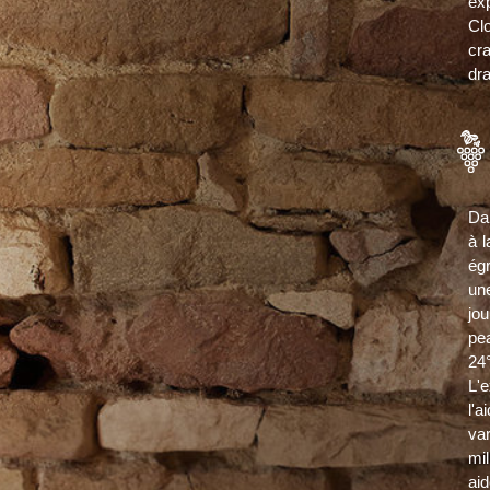
ex
Cl
cr
dra
Dan
à l
ég
un
jo
pe
24
L'
l'
var
mi
ai