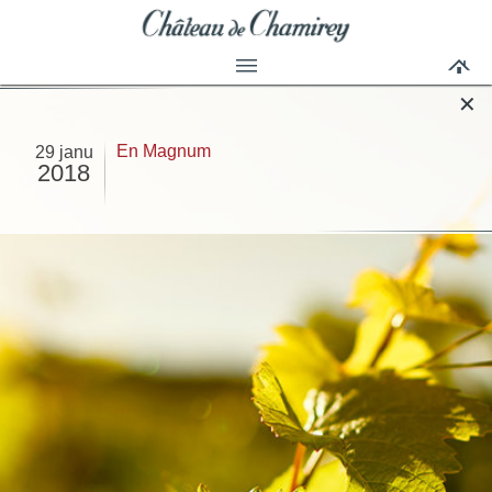
✕
En Magnum
29 janu
2018